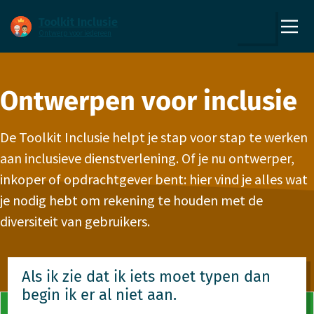
Direct naar content
Direct naar hoofdnavigatie
Toolkit Inclusie
Ontwerp voor iedereen
,
Zoeken
naar
de
homepage
Ontwerpen voor inclusie
De Toolkit Inclusie helpt je stap voor stap te werken
aan inclusieve dienstverlening. Of je nu ontwerper,
inkoper of opdrachtgever bent: hier vind je alles wat
je nodig hebt om rekening te houden met de
diversiteit van gebruikers.
Als ik zie dat ik iets moet typen dan
begin ik er al niet aan.