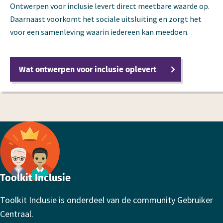
Ontwerpen voor inclusie levert direct meetbare waarde op.
Daarnaast voorkomt het sociale uitsluiting en zorgt het
voor een samenleving waarin iedereen kan meedoen.
Wat ontwerpen voor inclusie oplevert
Footer
Toolkit Inclusie
Toolkit Inclusie is onderdeel van de community Gebruiker
Centraal.