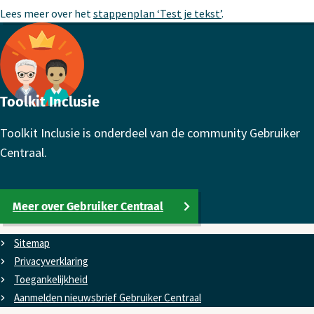
Lees meer over het
stappenplan ‘Test je tekst’
.
Footer
Toolkit Inclusie
Toolkit Inclusie is onderdeel van de community Gebruiker
Centraal.
Meer over Gebruiker Centraal
Sitemap
Privacyverklaring
Toe­gan­kelijk­heid
Aanmelden nieuwsbrief Gebruiker Centraal