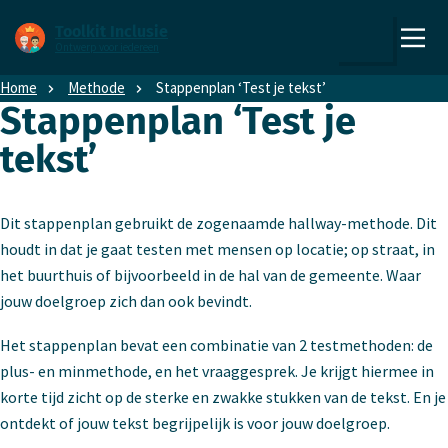
Direct naar content
Direct naar hoofdnavigatie
Toolkit Inclusie
Ontwerp voor iedereen
,
Zoeken
naar
Home
Methode
Stappenplan ‘Test je tekst’
de
Stappenplan ‘Test je
homepage
tekst’
Dit stappenplan gebruikt de zogenaamde hallway-methode. Dit
houdt in dat je gaat testen met mensen op locatie; op straat, in
het buurthuis of bijvoorbeeld in de hal van de gemeente. Waar
jouw doelgroep zich dan ook bevindt.
Het stappenplan bevat een combinatie van 2 testmethoden: de
plus- en minmethode, en het vraaggesprek. Je krijgt hiermee in
korte tijd zicht op de sterke en zwakke stukken van de tekst. En je
ontdekt of jouw tekst begrijpelijk is voor jouw doelgroep.